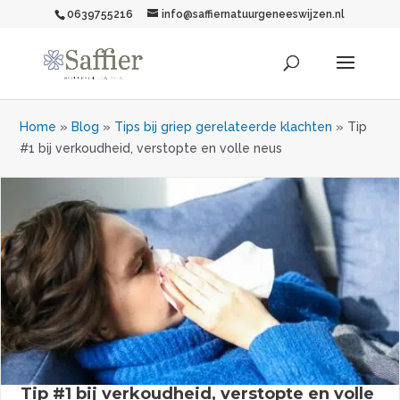
0639755216
info@saffiernatuurgeneeswijzen.nl
Home
»
Blog
»
Tips bij griep gerelateerde klachten
»
Tip
#1 bij verkoudheid, verstopte en volle neus
Tip #1 bij verkoudheid, verstopte en volle