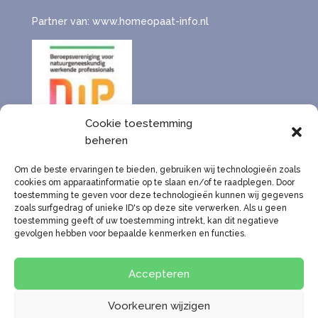
Partner van: www.homeopaat-info.nl
Cookie toestemming
beheren
Om de beste ervaringen te bieden, gebruiken wij technologieën zoals
cookies om apparaatinformatie op te slaan en/of te raadplegen. Door
toestemming te geven voor deze technologieën kunnen wij gegevens
zoals surfgedrag of unieke ID's op deze site verwerken. Als u geen
toestemming geeft of uw toestemming intrekt, kan dit negatieve
Algemene voorwaarden
gevolgen hebben voor bepaalde kenmerken en functies.
Beroepsvereniging en vergoedingen
Cookies
Disclaimer
Accepteren
Klachtenprocedure
Privacybeleid
Voorkeuren wijzigen