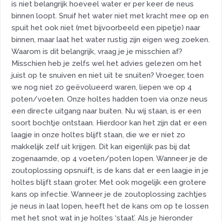
is niet belangrijk hoeveel water er per keer de neus
binnen loopt. Snuif het water niet met kracht mee op en
spuit het ook niet (met bijvoorbeeld een pipetje) naar
binnen, maar laat het water rustig zijn eigen weg zoeken.
Waarom is dit belangrijk, vraag je je misschien af?
Misschien heb je zelfs wel het advies gelezen om het
juist op te snuiven en niet uit te snuiten? Vroeger, toen
we nog niet zo geëvolueerd waren, liepen we op 4
poten/voeten. Onze holtes hadden toen via onze neus
een directe uitgang naar buiten. Nu wij staan, is er een
soort bochtje ontstaan. Hierdoor kan het zijn dat er een
laagje in onze holtes blijft staan, die we er niet zo
makkelijk zelf uit krijgen. Dit kan eigenlijk pas bij dat
zogenaamde, op 4 voeten/poten lopen. Wanneer je de
zoutoplossing opsnuift, is de kans dat er een laagje in je
holtes blijft staan groter. Met ook mogelijk een grotere
kans op infectie. Wanneer je de zoutoplossing zachtjes
je neus in laat lopen, heeft het de kans om op te lossen
met het snot wat in je holtes ‘staat’. Als je hieronder