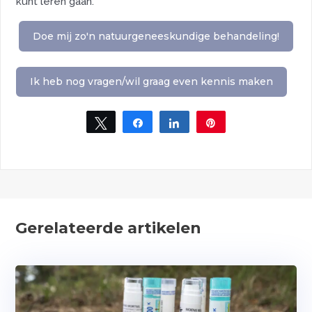
kunt leren gaan.
Doe mij zo'n natuurgeneeskundige behandeling!
Ik heb nog vragen/wil graag even kennis maken
Tweet
Share
Share
Pin
Gerelateerde artikelen