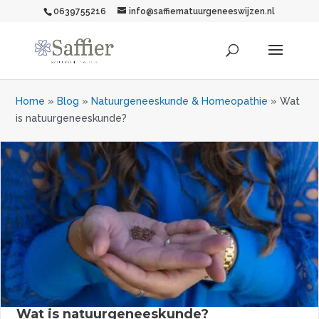
0639755216
info@saffiernatuurgeneeswijzen.nl
Home
»
Blog
»
Natuurgeneeskunde & Homeopathie
»
Wat
is natuurgeneeskunde?
Wat is natuurgeneeskunde?