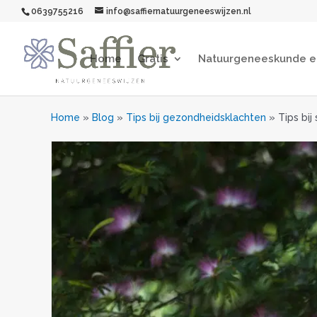
0639755216
info@saffiernatuurgeneeswijzen.nl
Home
Gratis
Natuurgeneeskunde 
Home
»
Blog
»
Tips bij gezondheidsklachten
»
Tips bi