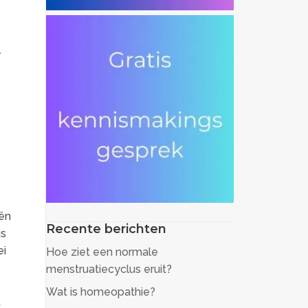
.
.
iën
Recente berichten
is
ei
Hoe ziet een normale
menstruatiecyclus eruit?
Wat is homeopathie?
t