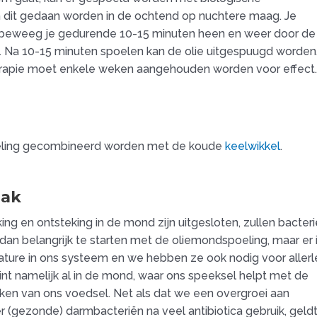
n dit gedaan worden in de ochtend op nuchtere maag. Je
e beweeg je gedurende 10-15 minuten heen en weer door de
. Na 10-15 minuten spoelen kan de olie uitgespuugd worden
herapie moet enkele weken aangehouden worden voor effect
oeling gecombineerd worden met de koude
keelwikkel
.
aak
ng en ontsteking in de mond zijn uitgesloten, zullen bacter
dan belangrijk te starten met de oliemondspoeling, maar er 
ature in ons systeem en we hebben ze ook nodig voor allerl
nt namelijk al in de mond, waar ons speeksel helpt met de
aken van ons voedsel. Net als dat we een overgroei aan
 (gezonde) darmbacteriën na veel antibiotica gebruik, geld