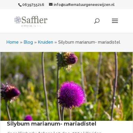
0639755216
info@saffiernatuurgeneeswijzen.nl
Home
»
Blog
»
Kruiden
»
Silybum marianum- mariadistel
Silybum marianum- mariadistel