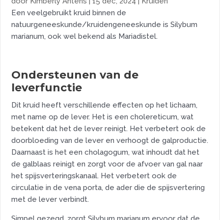
door
Kimberly Antens
|
15 dec, 2024
|
Kruiden
Een veelgebruikt kruid binnen de
natuurgeneeskunde/kruidengeneeskunde is Silybum
marianum, ook wel bekend als Mariadistel.
Ondersteunen van de
leverfunctie
Dit kruid heeft verschillende effecten op het lichaam,
met name op de lever. Het is een cholereticum, wat
betekent dat het de lever reinigt. Het verbetert ook de
doorbloeding van de lever en verhoogt de galproductie.
Daarnaast is het een cholagogum, wat inhoudt dat het
de galblaas reinigt en zorgt voor de afvoer van gal naar
het spijsverteringskanaal. Het verbetert ook de
circulatie in de vena porta, de ader die de spijsvertering
met de lever verbindt.
Simpel gezegd, zorgt Silybum marianum ervoor dat de