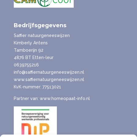
Bedrijfsgegevens
Saffier natuurgeneeswijzen
Kimberly Antens
Tamboerijn 92
4876 BT Etten-leur
0639755216
info@saffiernatuurgeneeswijzen.nl
www.saffiernatuurgeneeswijzen.nl
KvK-nummer: 77513021
Partner van: www.homeopaat-info.nl