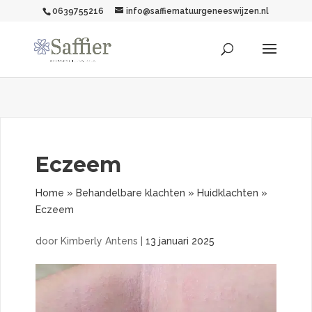
0639755216
info@saffiernatuurgeneeswijzen.nl
Eczeem
Home
»
Behandelbare klachten
»
Huidklachten
»
Eczeem
door
Kimberly Antens
|
13 januari 2025